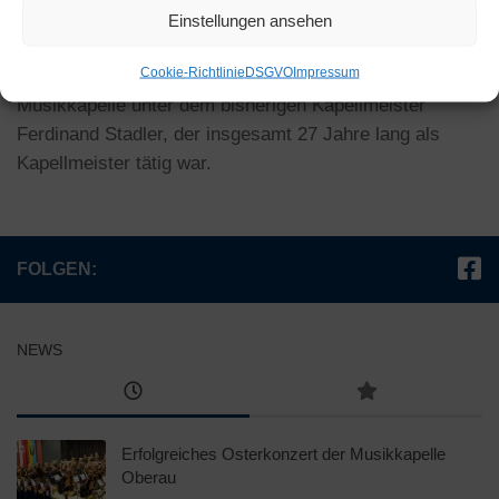
verboten wurde.
Einstellungen ansehen
In den Jahren 1945 und 1946 erfolgte der Wiederaufbau
Cookie-Richtlinie
DSGVO
Impressum
der
Musikkapelle unter dem bisherigen Kapellmeister
Ferdinand Stadler, der insgesamt 27 Jahre lang als
Kapellmeister tätig war.
FOLGEN:
NEWS
Erfolgreiches Osterkonzert der Musikkapelle
Oberau