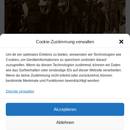
Cookie-Zustimmung verwalten
Um dir ein optimales Erlebnis zu bieten, verwenden wir Technologien wie
Cookies, um Geräteinformationen zu speichern und/oder darauf
v.l.:
Josef Thaler (Obere Ache), Joachim Riedmann
zuzugreifen. Wenn du diesen Technologien zustimmst, können wir Daten
wie das Surfverhalten oder eindeutige IDs auf dieser Website verarbeiten.
(Starchent), Johann Wimmer (Pletzer), Hausl Stadler
Wenn du deine Zustimmung nicht erteilst oder zurückziehst, können
(Riedl), Ferdinand Stadler
bestimmte Merkmale und Funktionen beeinträchtigt werden.
Dienste verwalten
Als für Kornel Stadler, der an der Eismeerfront in
Lappland gefallen war, der Seelengottesdienst gehalten
wurde, wollte sein Bruder, der damalige Kapellmeister
Akzeptieren
Ferdinand Stadler, mit seiner Klarinette das Lied „Ich
Ablehnen
hatt‘ einen Kameraden“ blasen, was ihm jedoch