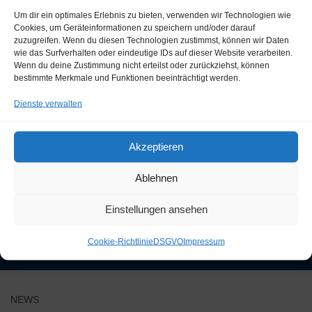
denken an die vielen gemeinsamen Stunden und
Um dir ein optimales Erlebnis zu bieten, verwenden wir Technologien wie
werden dich immer in guter Erinnerung halten.
Cookies, um Geräteinformationen zu speichern und/oder darauf
zuzugreifen. Wenn du diesen Technologien zustimmst, können wir Daten
wie das Surfverhalten oder eindeutige IDs auf dieser Website verarbeiten.
Ruhe in Frieden
Wenn du deine Zustimmung nicht erteilst oder zurückziehst, können
bestimmte Merkmale und Funktionen beeinträchtigt werden.
Dienste verwalten
Akzeptieren
SHARE
Ablehnen
Einstellungen ansehen
Cookie-Richtlinie
DSGVO
Impressum
FOLGEN:
NEWS