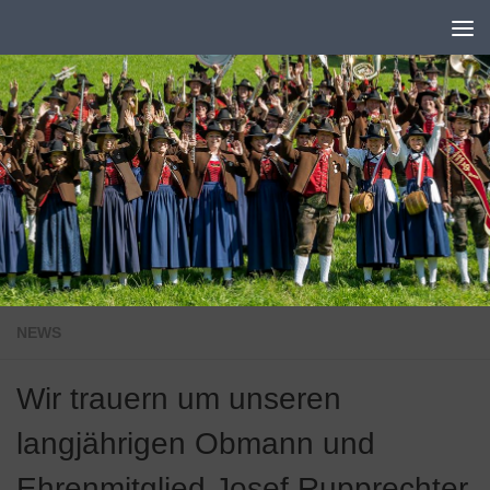
Zum Inhalt springen
NEWS
Wir trauern um unseren
langjährigen Obmann und
Ehrenmitglied Josef Rupprechter