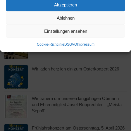
Akzeptieren
NEWS
Ablehnen
Einstellungen ansehen
Erfolgreiches Osterkonzert der Musikkapelle
Cookie-Richtlinie
DSGVO
Impressum
Oberau
Wir laden herzlich ein zum Osterkonzert 2026
Wir trauern um unseren langjährigen Obmann
und Ehrenmitglied Josef Rupprechter – „Meista
Seppä“
Frühjahrskonzert am Ostersonntag, 5. April 2026