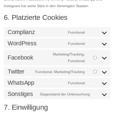
Instagram hat seine Sitze in den Vereinigten Staaten
6. Platzierte Cookies
Complianz
Functional
Consent
to
WordPress
Functional
Consent
service
to
Marketing/Tracking,
complianz
Facebook
service
Functional
Consent
wordpress
to
Twitter
Functional, Marketing/Tracking
service
Consent
facebook
to
WhatsApp
Functional
Consent
service
to
Sonstiges
Gegenstand der Untersuchung
twitter
Consent
service
to
7. Einwilligung
whatsapp
service