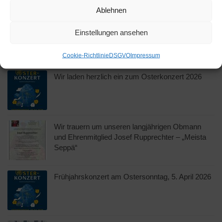
Ablehnen
Erfolgreiches Osterkonzert der Musikkapelle
Einstellungen ansehen
Oberau
Cookie-Richtlinie
DSGVO
Impressum
Wir laden herzlich ein zum Osterkonzert 2026
Wir trauern um unseren langjährigen Obmann
und Ehrenmitglied Josef Rupprechter – „Meista
Seppä“
Frühjahrskonzert am Ostersonntag, 5. April 2026