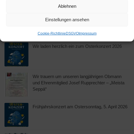
Ablehnen
Erfolgreiches Osterkonzert der Musikkapelle
Einstellungen ansehen
Oberau
Cookie-Richtlinie
DSGVO
Impressum
Wir laden herzlich ein zum Osterkonzert 2026
Wir trauern um unseren langjährigen Obmann
und Ehrenmitglied Josef Rupprechter – „Meista
Seppä“
Frühjahrskonzert am Ostersonntag, 5. April 2026